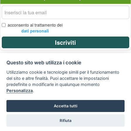
La
tua
email
acconsento al trattamento dei
dati personali
Iscriviti
Questo sito web utilizza i cookie
Privacy
Avviso
Scrivici
policy
legale
Utilizziamo cookie e tecnologie simili per il funzionamento
del sito e altre finalità. Puoi accettare le impostazioni
Preferenze cookie
predefinite o modificarle in qualunque momento
Personalizza
.
Copyright © 2008
Accetta tutti
SVILUPPO TURISMO ITALIA S.r.L. unipersonale
P.IVA: 01665350433 - R.E.A. FM-195884 Via A. Costa, 2
63822 Porto San Giorgio (FM)
Rifiuta
Tel. 0734 677208