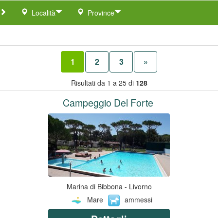
Località
Province
1
2
3
»
Risultati da 1 a 25 di
128
Campeggio Del Forte
Marina di Bibbona - Livorno
Mare
ammessi