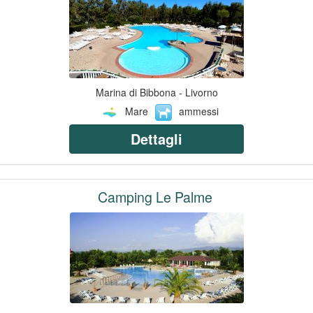
Marina di Bibbona - Livorno
Mare
ammessi
Dettagli
Camping Le Palme