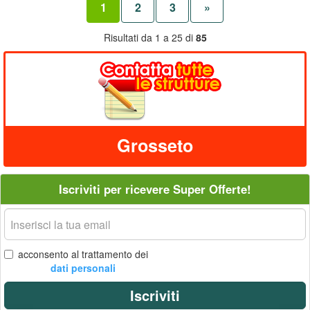
1
2
3
»
Risultati da 1 a 25 di
85
Grosseto
Iscriviti per ricevere Super Offerte!
La
tua
email
acconsento al trattamento dei
dati personali
Iscriviti